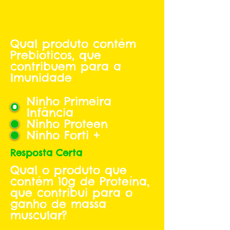
Qual produto contém
Prebioticos, que
contribuem para a
Imunidade
Ninho Primeira
Infância
Ninho Proteen
Ninho Forti +
Resposta Certa
Qual o produto que
contém 10g de Proteína,
que contribui para o
ganho de massa
muscular?