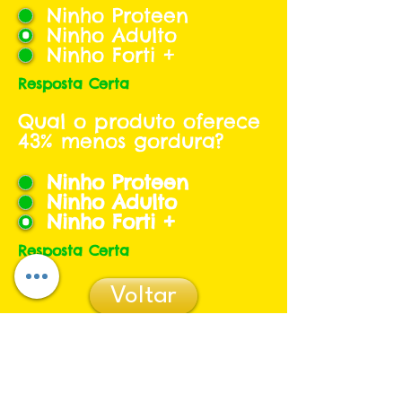
Ninho Proteen
Ninho Adulto
Ninho Forti +
Resposta Certa
Qual o produto oferece
43% menos gordura?
Ninho Proteen
Ninho Adulto
Ninho Forti +
Resposta Certa
Voltar