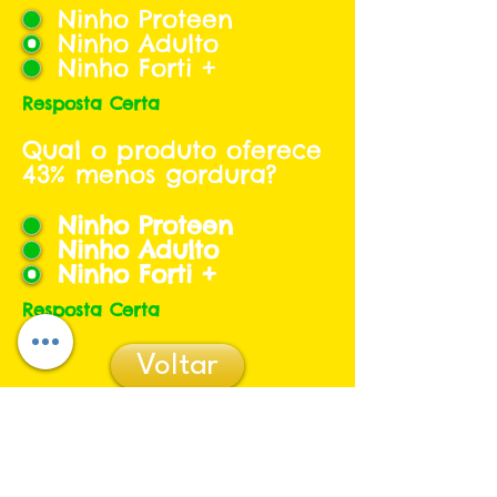
Ninho Proteen
Ninho Adulto
Ninho Forti +
Resposta Certa
Qual o produto oferece
43% menos gordura?
Ninho Proteen
Ninho Adulto
Ninho Forti +
Resposta Certa
Voltar