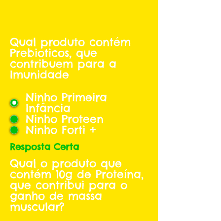
Qual produto contém
Prebioticos, que
contribuem para a
Imunidade
Ninho Primeira
Infância
Ninho Proteen
Ninho Forti +
Resposta Certa
Qual o produto que
contém 10g de Proteína,
que contribui para o
ganho de massa
muscular?