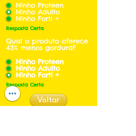
Ninho Proteen
Ninho Adulto
Ninho Forti +
Resposta Certa
Qual o produto oferece
43% menos gordura?
Ninho Proteen
Ninho Adulto
Ninho Forti +
Resposta Certa
Voltar