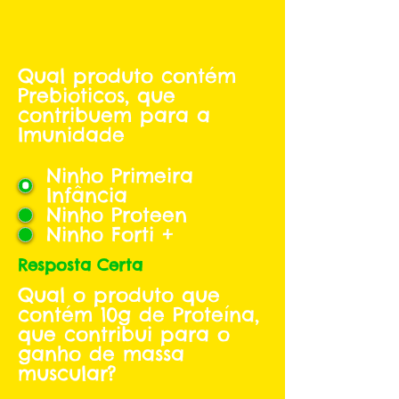
Qual produto contém
Prebioticos, que
contribuem para a
Imunidade
Ninho Primeira
Infância
Ninho Proteen
Ninho Forti +
Resposta Certa
Qual o produto que
contém 10g de Proteína,
que contribui para o
ganho de massa
muscular?