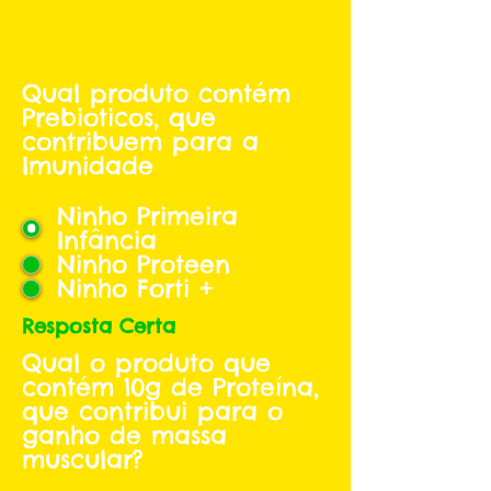
Qual produto contém
Prebioticos, que
contribuem para a
Imunidade
Ninho Primeira
Infância
Ninho Proteen
Ninho Forti +
Resposta Certa
Qual o produto que
contém 10g de Proteína,
que contribui para o
ganho de massa
muscular?