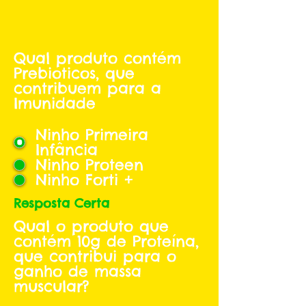
Qual produto contém
Prebioticos, que
contribuem para a
Imunidade
Ninho Primeira
Infância
Ninho Proteen
Ninho Forti +
Resposta Certa
Qual o produto que
contém 10g de Proteína,
que contribui para o
ganho de massa
muscular?