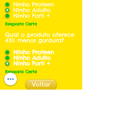
Ninho Proteen
Ninho Adulto
Ninho Forti +
Resposta Certa
Qual o produto oferece
43% menos gordura?
Ninho Proteen
Ninho Adulto
Ninho Forti +
Resposta Certa
Voltar