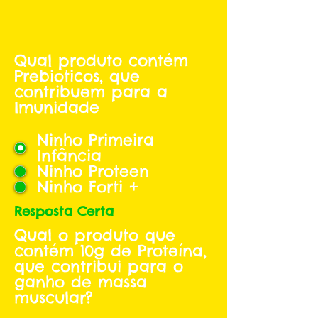
Qual produto contém
Prebioticos, que
contribuem para a
Imunidade
Ninho Primeira
Infância
Ninho Proteen
Ninho Forti +
Resposta Certa
Qual o produto que
contém 10g de Proteína,
que contribui para o
ganho de massa
muscular?