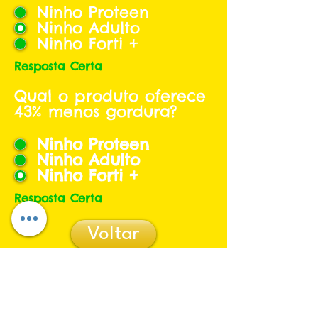
Ninho Proteen
Ninho Adulto
Ninho Forti +
Resposta Certa
Qual o produto oferece
43% menos gordura?
Ninho Proteen
Ninho Adulto
Ninho Forti +
Resposta Certa
Voltar