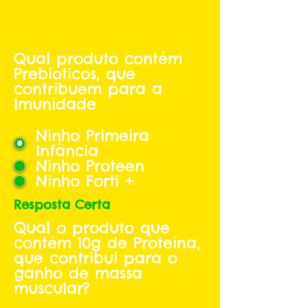
Qual produto contém
Prebioticos, que
contribuem para a
Imunidade
Ninho Primeira
Infância
Ninho Proteen
Ninho Forti +
Resposta Certa
Qual o produto que
contém 10g de Proteína,
que contribui para o
ganho de massa
muscular?