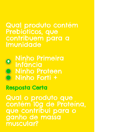
Qual produto contém
Prebioticos, que
contribuem para a
Imunidade
Ninho Primeira
Infância
Ninho Proteen
Ninho Forti +
Resposta Certa
Qual o produto que
contém 10g de Proteína,
que contribui para o
ganho de massa
muscular?