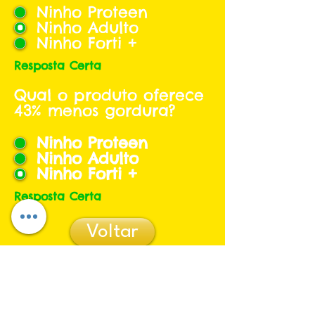
Ninho Proteen
Ninho Adulto
Ninho Forti +
Resposta Certa
Qual o produto oferece
43% menos gordura?
Ninho Proteen
Ninho Adulto
Ninho Forti +
Resposta Certa
Voltar