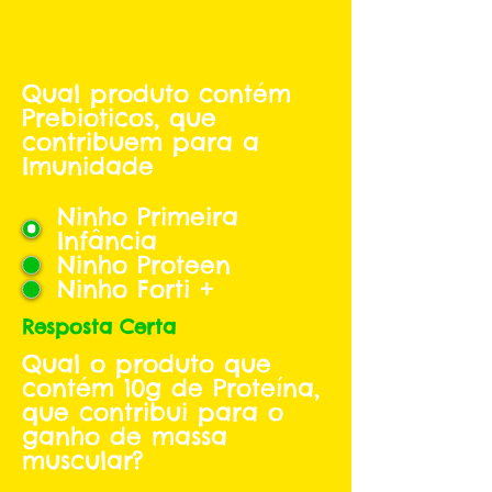
Qual produto contém
Prebioticos, que
contribuem para a
Imunidade
Ninho Primeira
Infância
Ninho Proteen
Ninho Forti +
Resposta Certa
Qual o produto que
contém 10g de Proteína,
que contribui para o
ganho de massa
muscular?