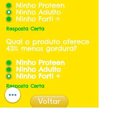
Ninho Proteen
Ninho Adulto
Ninho Forti +
Resposta Certa
Qual o produto oferece
43% menos gordura?
Ninho Proteen
Ninho Adulto
Ninho Forti +
Resposta Certa
Voltar