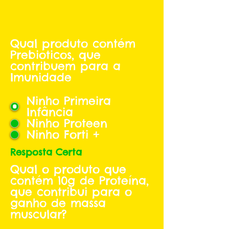
Qual produto contém
Prebioticos, que
contribuem para a
Imunidade
Ninho Primeira
Infância
Ninho Proteen
Ninho Forti +
Resposta Certa
Qual o produto que
contém 10g de Proteína,
que contribui para o
ganho de massa
muscular?