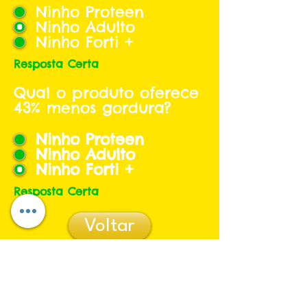
Ninho Proteen
Ninho Adulto
Ninho Forti +
Resposta Certa
Qual o produto oferece
43% menos gordura?
Ninho Proteen
Ninho Adulto
Ninho Forti +
Resposta Certa
Voltar