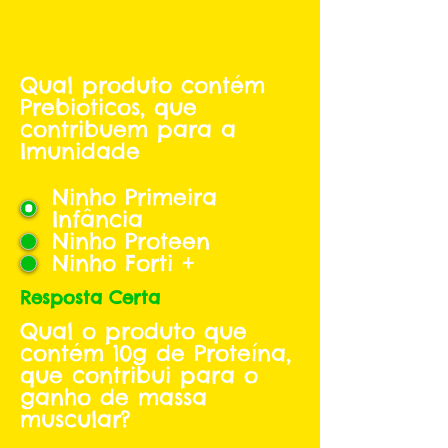
Qual produto contém
Prebioticos, que
contribuem para a
Imunidade
Ninho Primeira
Infância
Ninho Proteen
Ninho Forti +
Resposta Certa
Qual o produto que
contém 10g de Proteína,
que contribui para o
ganho de massa
muscular?