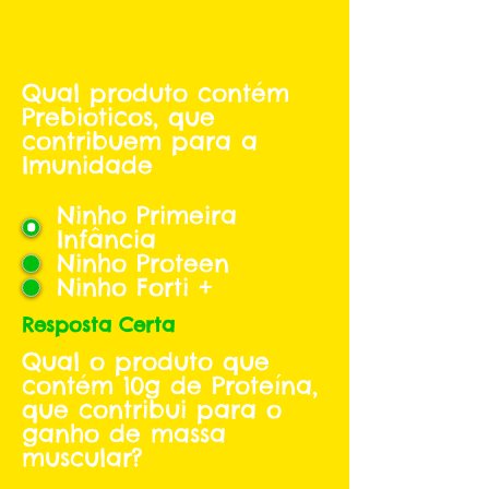
Qual produto contém
Prebioticos, que
contribuem para a
Imunidade
Ninho Primeira
Infância
Ninho Proteen
Ninho Forti +
Resposta Certa
Qual o produto que
contém 10g de Proteína,
que contribui para o
ganho de massa
muscular?