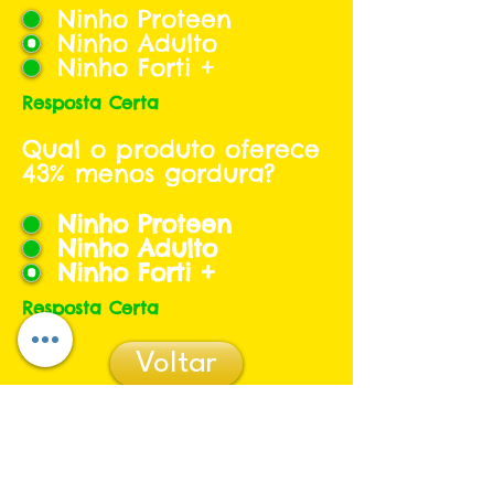
Ninho Proteen
Ninho Adulto
Ninho Forti +
Resposta Certa
Qual o produto oferece
43% menos gordura?
Ninho Proteen
Ninho Adulto
Ninho Forti +
Resposta Certa
Voltar