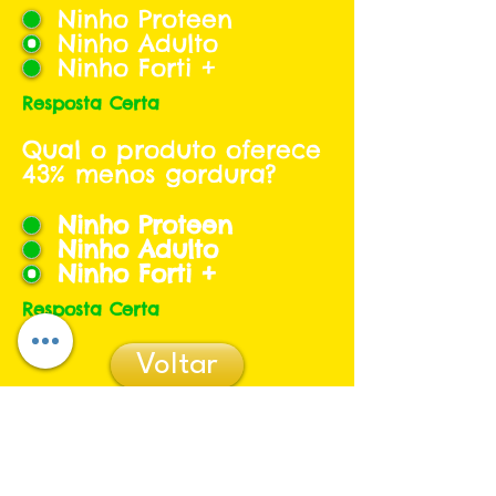
Ninho Proteen
Ninho Adulto
Ninho Forti +
Resposta Certa
Qual o produto oferece
43% menos gordura?
Ninho Proteen
Ninho Adulto
Ninho Forti +
Resposta Certa
Voltar