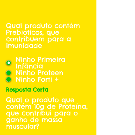
Qual produto contém
Prebioticos, que
contribuem para a
Imunidade
Ninho Primeira
Infância
Ninho Proteen
Ninho Forti +
Resposta Certa
Qual o produto que
contém 10g de Proteína,
que contribui para o
ganho de massa
muscular?