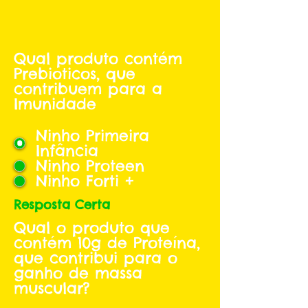
Qual produto contém
Prebioticos, que
contribuem para a
Imunidade
Ninho Primeira
Infância
Ninho Proteen
Ninho Forti +
Resposta Certa
Qual o produto que
contém 10g de Proteína,
que contribui para o
ganho de massa
muscular?