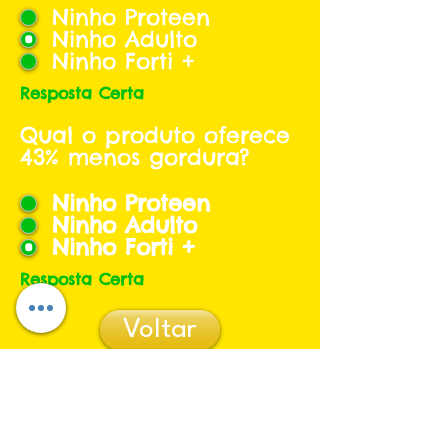
Ninho Proteen
Ninho Adulto
Ninho Forti +
Resposta Certa
Qual o produto oferece
43% menos gordura?
Ninho Proteen
Ninho Adulto
Ninho Forti +
Resposta Certa
Voltar